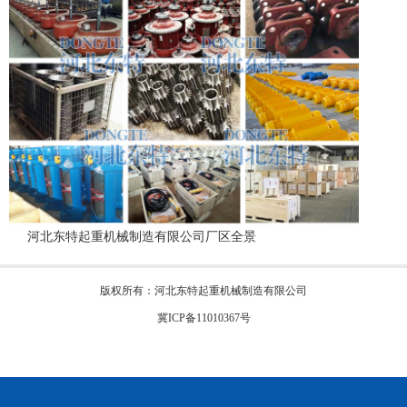
河北东特起重机械制造有限公司厂区全景
版权所有：河北东特起重机械制造有限公司
冀ICP备11010367号