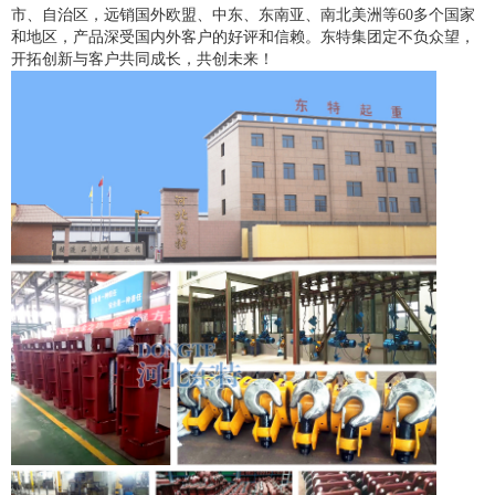
市、自治区，远销国外欧盟、中东、东南亚、南北美洲等60多个国家
和地区，产品深受国内外客户的好评和信赖。东特集团定不负众望，
开拓创新与客户共同成长，共创未来！