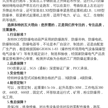
式没有运行跑车，安装在工字钢轨道上升降起吊作业。运行式2T防爆
钢丝绳电动葫芦带左右行走跑车，可以在直行、弯曲轨道上左右运行
升降起吊作业，还可安装在LXB型防爆单梁悬臂起重机或LB、LHB型
防爆单、双梁桥式起重机上使用，适用于电力、矿山、化工、生物制
药等场所。
选择东特的五大理由：您所需的，正是我们所专注的，专注品质，
注重服务。
1.行业标准？
东特BCD型防爆电动葫芦采用的防爆跑车、防爆吊钩、防爆电机、
防爆制动器、防爆电器等，不论是本厂自设计、制造的，还是由配套
厂生产的，都是根据国标GB3836.1-83《爆炸性环境用电气设备隔爆型
电气设备“d”》等有关规定设计、制造和验收，经国家防爆电气产品质
量监督检测中心审查、检测并试验为合格的工厂用防爆起重设备。
2.品质保障？
ISO质量认证，SGS（通标）深度验证厂家，PICC承保。
3.安全性能？
经特种设备型式试验检测合格的产品，3级防爆，4级防爆。
4.能否定制？
可以，按需定制，起重量0.5t-16t，起升高度6-30M，工作电压380
伏、440伏、660伏，固定式，环形轨道运行式，矿用，粉尘防爆用，
化工用。
5.售后保障？
质保2年，终身维修。对出售设备提供对应的零配件服务，跑车、