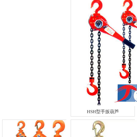
HSH型手扳葫芦