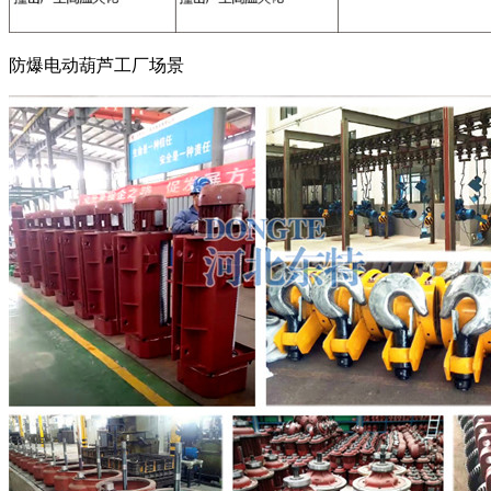
防爆电动葫芦工厂场景