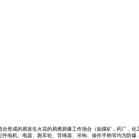
合形成的易发生火花的易燃易爆工作场合（如煤矿，药厂，化工厂等）
配件电机、电器、跑车轮、导绳器、吊钩、操作手柄等均为防爆