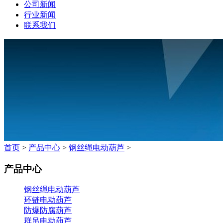
公司新闻
行业新闻
联系我们
首页
>
产品中心
>
钢丝绳电动葫芦
>
产品中心
钢丝绳电动葫芦
环链电动葫芦
防爆防腐葫芦
群吊电动葫芦